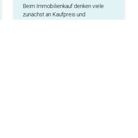
Beim Immobilienkauf denken viele
zunächst an Kaufpreis und
Finanzierung – doch
Renovierungskosten werden oft
unterschätzt.
Gerade wenn Rücklagen fehlen,
können unerwartete Kosten zur
finanziellen Belastung werden. Hier
erfahren Sie, worauf es wirklich
ankommt.
Lesen