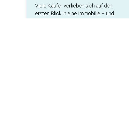
Viele Käufer verlieben sich auf den
ersten Blick in eine Immobilie – und
übersehen dabei versteckte Mängel,
die später hohe Sanierungskosten
verursachen.
Hier erfahren Sie, worauf Sie
besonders achten müssen.
Lesen